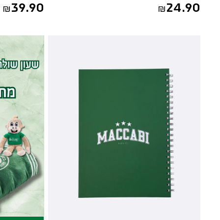
39.90
24.90
₪
₪