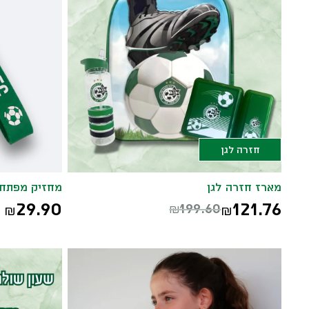
חזרה לגן
מארז חזרה לגן
מחזיק מפתחות PVC ח
29.90
121.76
199.60
₪
₪
₪