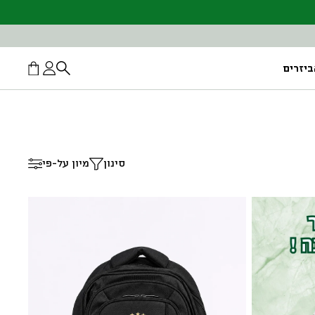
יזרים
סינון
מיון על-פי