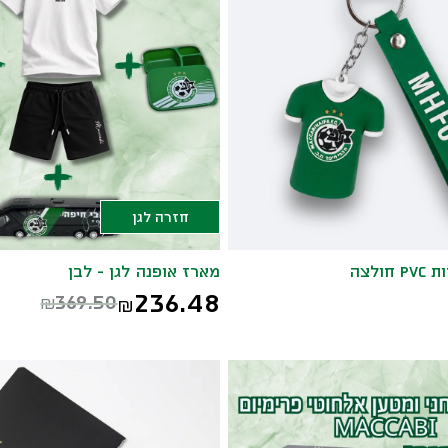
חזרה לגן
ולצה
מארז אופנה לגן - לבן
236.48
369.50
₪
₪