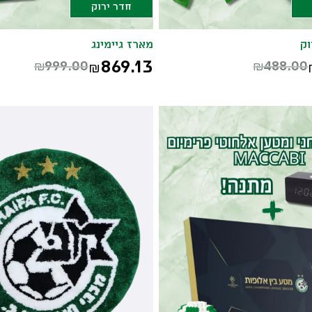
חדר ירוק
וק
מארז גיימינג
869.13
999.00
488.00
₪
₪
₪