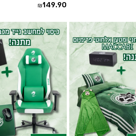
149.90
₪