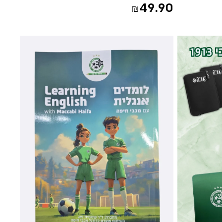
49.90
₪