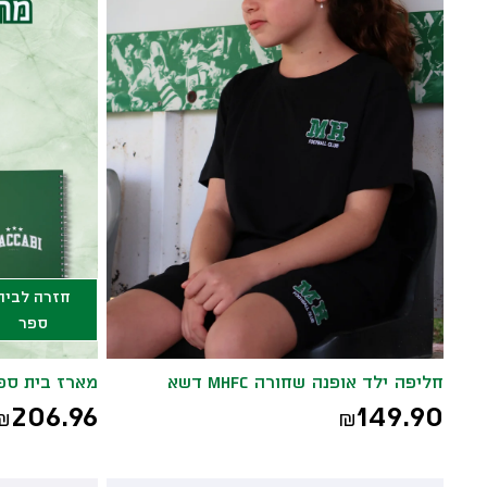
חזרה לבית
ספר
חליפה ילד אופנה שחורה MHFC דשא
מארז בית ספ
206.96
149.90
₪
₪