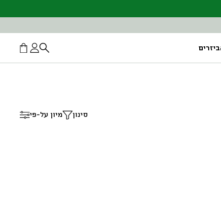
יזרים
סינון
מיון על-פי